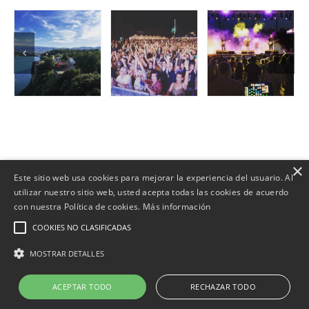
×
Este sitio web usa cookies para mejorar la experiencia del usuario. Al
utilizar nuestro sitio web, usted acepta todas las cookies de acuerdo
con nuestra Política de cookies.
Más información
Copyright | Web desenvolupada per
COOKIES NO CLASIFICADAS
|
Política de Cookies
|
Política de privacidad
|
Aviso Legal
|
Política
MOSTRAR DETALLES
Ambiental
ACEPTAR TODO
RECHAZAR TODO