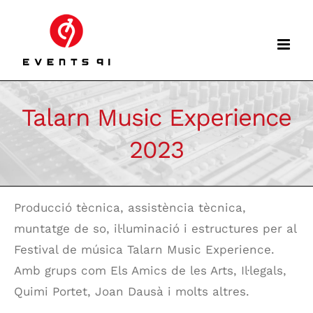
Skip
to
content
Talarn Music Experience
2023
Producció tècnica, assistència tècnica,
muntatge de so, il·luminació i estructures per al
Festival de música Talarn Music Experience.
Amb grups com Els Amics de les Arts, Il·legals,
Quimi Portet, Joan Dausà i molts altres.