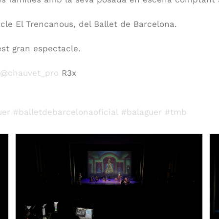
acle El Trencanous, del Ballet de Barcelona.
st gran espectacle.
@chauvet_pro
R3x
uer
#balletdebarcelonaoficial
#balaguer
#tmb