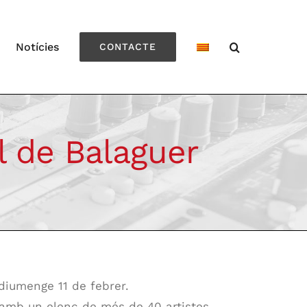
Notícies
CONTACTE
l de Balaguer
diumenge 11 de febrer.
amb un elenc de més de 40 artistes.