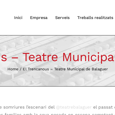
Inici
Empresa
Serveis
Treballs realitzats
s – Teatre Municipa
Home
/
El Trencanous – Teatre Municipal de Balaguer
e somriures l’escenari del
@teatrebalaguer
el passat 
es families amb la seva posada en escena comptant 