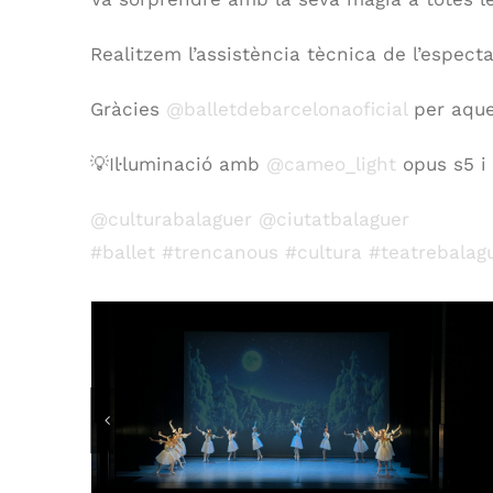
Realitzem l’assistència tècnica de l’espect
Gràcies
@balletdebarcelonaoficial
per aque
💡Il·luminació amb
@cameo_light
opus s5 i
@culturabalaguer
@ciutatbalaguer
#ballet
#trencanous
#cultura
#teatrebalag