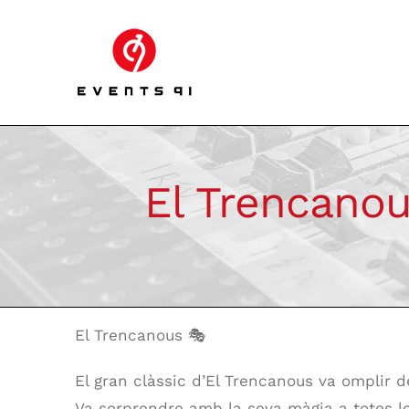
Skip
to
content
El Trencanou
El Trencanous 🎭
El gran clàssic d’El Trencanous va omplir d
Va sorprendre amb la seva màgia a totes l