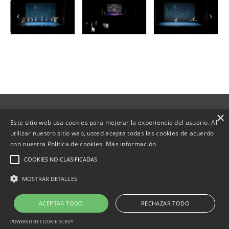
×
Copyright | Web desenvolupada per
Este sitio web usa cookies para mejorar la experiencia del usuario. Al
|
Política de Cookies
|
utilizar nuestro sitio web, usted acepta todas las cookies de acuerdo
con nuestra Política de cookies.
Más información
Política de privacidad
|
Aviso Legal
|
Política
COOKIES NO CLASIFICADAS
Ambiental
MOSTRAR DETALLES
ACEPTAR TODO
RECHAZAR TODO
POWERED BY COOKIE-SCRIPT
jobatus