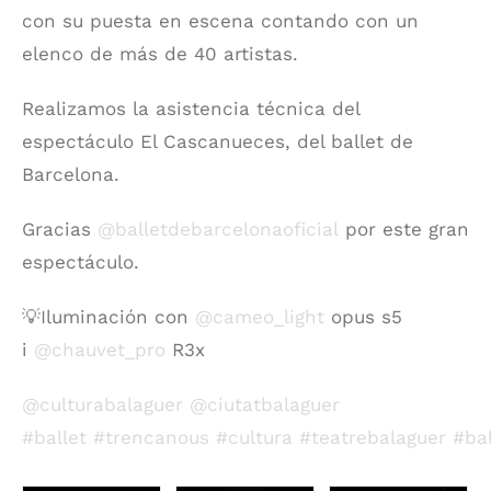
con su puesta en escena contando con un
elenco de más de 40 artistas.
Realizamos la asistencia técnica del
espectáculo El Cascanueces, del ballet de
Barcelona.
Gracias
@balletdebarcelonaoficial
por este gran
espectáculo.
💡Iluminación con
@cameo_light
opus s5
i
@chauvet_pro
R3x
@culturabalaguer
@ciutatbalaguer
#ballet
#trencanous
#cultura
#teatrebalaguer
#bal