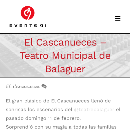
Skip
to
content
El Cascanueces –
Teatro Municipal de
Balaguer
𝓔𝓛 𝓒𝓪𝓼𝓬𝓪𝓷𝓾𝓮𝓬𝓮𝓼 🎭
El gran clásico de El Cascanueces llenó de
sonrisas los escenarios del
@teatrebalaguer
el
pasado domingo 11 de febrero.
Sorprendió con su magia a todas las familias