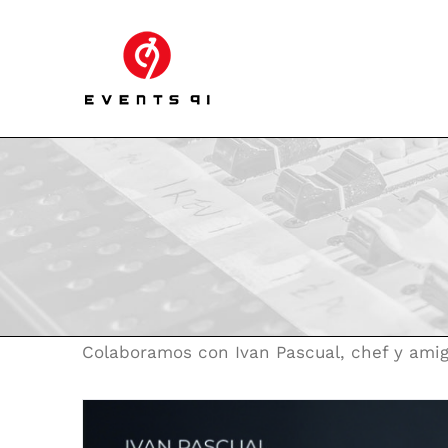
Skip
to
content
Colaboramos con Ivan Pascual, chef y amig