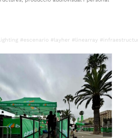
lighting
#escenario
#layher
#linearray
#infraestructu