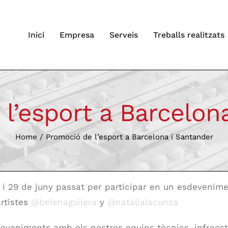
Inici
Empresa
Serveis
Treballs realitzats
l’esport a Barcelon
Home
/
Promoció de l’esport a Barcelona i Santander
2 i 29 de juny passat per participar en un esdeveni
artistes
@belenaguilera
y
@natalialacunza
deveniments amb els nostres equips tècnics, infraest