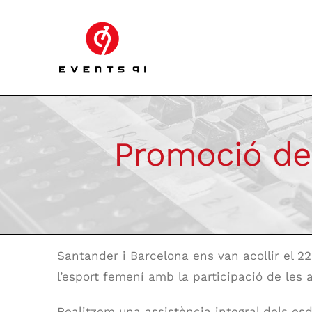
Skip
to
content
Promoció de 
Santander i Barcelona ens van acollir el 2
l’esport femení amb la participació de les 
Realitzem una assistència integral dels es