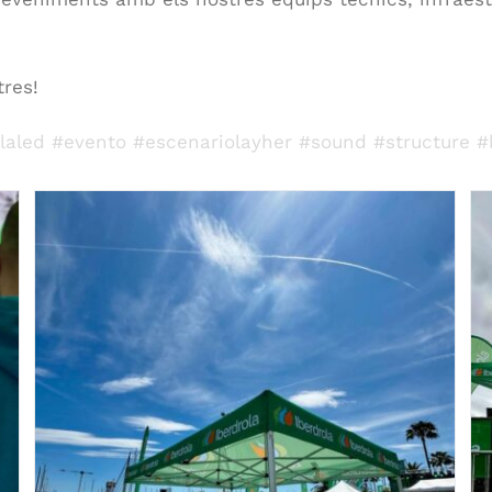
tres!
laled
#evento
#escenariolayher
#sound
#structure
#