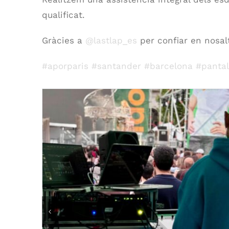
qualificat.
Gràcies a
@lastlap_es
per confiar en nosal
#aporparis
#santander
#barcelona
#pantal