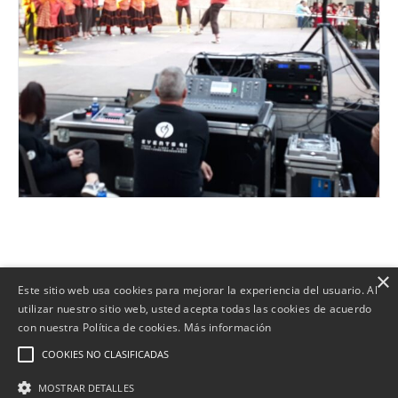
×
Este sitio web usa cookies para mejorar la experiencia del usuario. Al
utilizar nuestro sitio web, usted acepta todas las cookies de acuerdo
con nuestra Política de cookies.
Más información
Copyright | Web desenvolupada per
|
Política de Cookies
|
COOKIES NO CLASIFICADAS
Política de privacidad
|
Aviso Legal
|
Política
MOSTRAR DETALLES