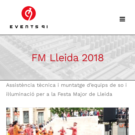
Skip
to
content
FM Lleida 2018
Assistència tècnica i muntatge d’equips de so i
il·luminació per a la Festa Major de Lleida