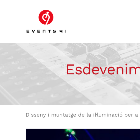
Skip
to
content
Esdevenim
Disseny i muntatge de la il·luminació per 