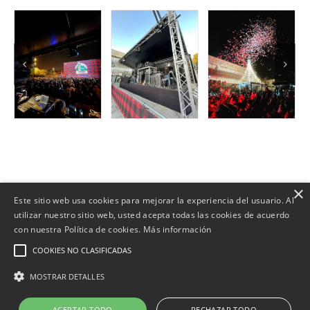
×
Este sitio web usa cookies para mejorar la experiencia del usuario. Al
utilizar nuestro sitio web, usted acepta todas las cookies de acuerdo
con nuestra Política de cookies.
Más información
Copyright | Web desenvolupada per
COOKIES NO CLASIFICADAS
|
Política de Cookies
|
Política de privacidad
|
Aviso Legal
|
Política
MOSTRAR DETALLES
Ambiental
ACEPTAR TODO
RECHAZAR TODO