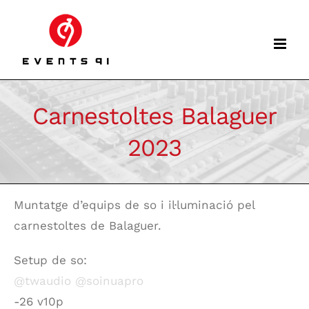
Skip
to
content
Carnestoltes Balaguer
2023
Muntatge d’equips de so i il·luminació pel
carnestoltes de Balaguer.
Setup de so:
@twaudio
@soinuapro
-26 v10p