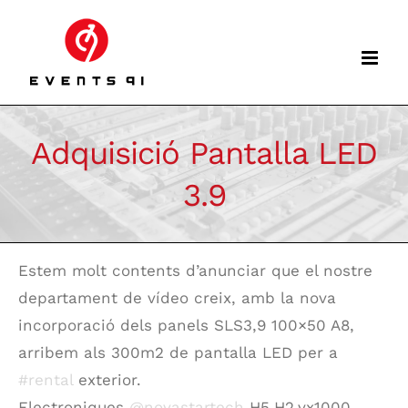
Skip
to
content
Adquisició Pantalla LED
3.9
Estem molt contents d’anunciar que el nostre
departament de vídeo creix, amb la nova
incorporació dels panels SLS3,9 100×50 A8,
arribem als 300m2 de pantalla LED per a
#rental
exterior.
Electroniques
@novastartech
H5,H2,vx1000…