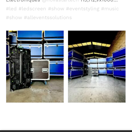
#led
#ledscreen
#show
#eventstyling
#music
#show
#alleventssolutions