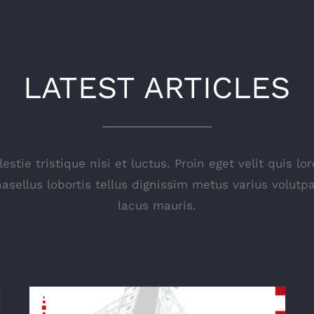
LATEST ARTICLES
stie tristique nisi et luctus. Proin eget velit quis 
hasellus lobortis tellus dignissim metus varius volutpa
lacus mauris.