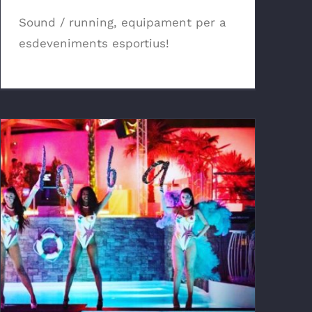
Sound / running, equipament per a
esdeveniments esportius!
Esdeveniment en Biloba