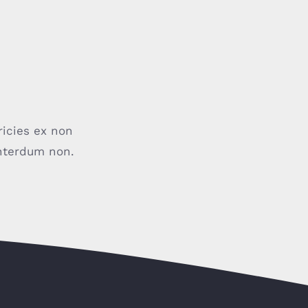
G
ricies ex non
 interdum non.