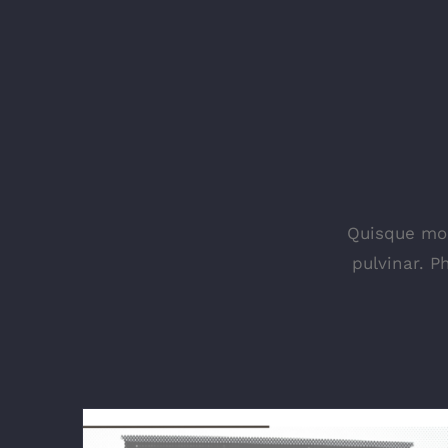
Quisque mole
pulvinar. P