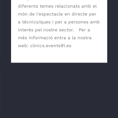
diferents temes relacionats amb el
món de l'espectacle en directe per
a tècnics/ques i per a persones amb
interès pel nostre sector. Per a
més informació entra a la nostra
web: clinics.events91.es