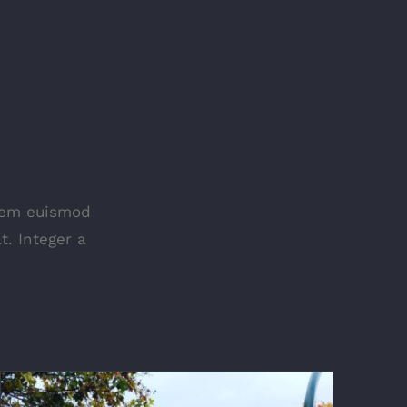
lorem euismod
t. Integer a