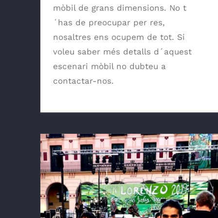
mòbil de grans dimensions. No t
´has de preocupar per res,
nosaltres ens ocupem de tot. Si
voleu saber més detalls d´aquest
escenari mòbil no dubteu a
contactar-nos.