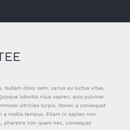
TEE
. Nullam dolor sem, varius eu luctus vitae,
 Quisque lobortis risus sapien, quis pulvinar
commodo ultricies turpis. Donec a consequat
em a mollis tempus. Etiam in sapien non
rna, pharetra non quam nec, consequat