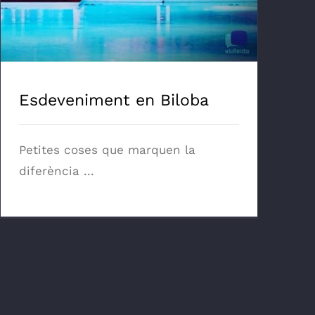
Esdeveniment en Biloba
Petites coses que marquen la
diferència ...