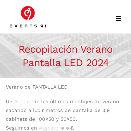
Skip
to
content
Recopilación Verano
Pantalla LED 2024
Verano de PANTALLA LED
Un
#recap
de los últimos montajes de verano
sacando a lucir metros de pantalla de 3,9
cabinets de 100×50 y 50×50.
Seguimos en
#agosto
🤜🤛💪