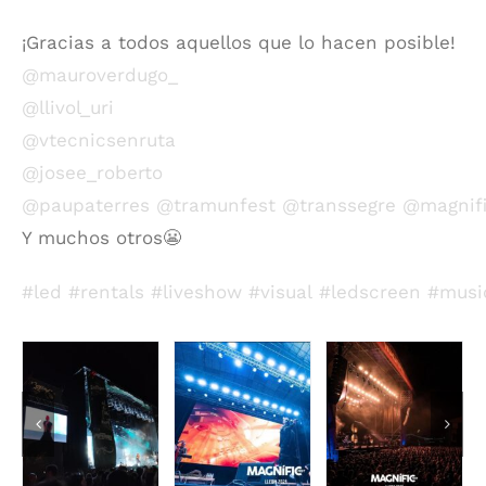
¡Gracias a todos aquellos que lo hacen posible!
@mauroverdugo_
@llivol_uri
@vtecnicsenruta
@josee_roberto
@paupaterres
@tramunfest
@transsegre
@magnifi
Y muchos otros😬
#led
#rentals
#liveshow
#visual
#ledscreen
#musi