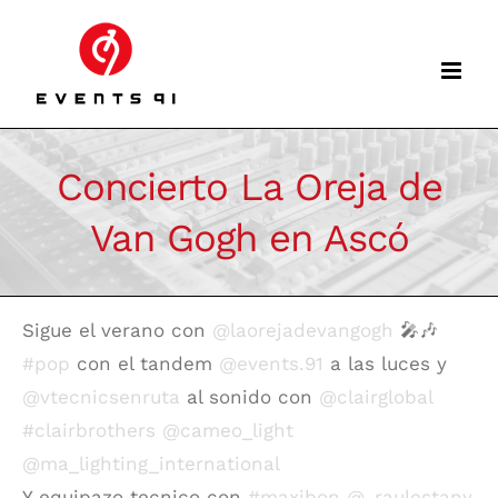
Skip
to
content
Concierto La Oreja de
Van Gogh en Ascó
Sigue el verano con
@laorejadevangogh
🎤🎶
#pop
con el tandem
@events.91
a las luces y
@vtecnicsenruta
al sonido con
@clairglobal
#clairbrothers
@cameo_light
@ma_lighting_international
Y equipazo tecnico con
#maxibon
@_raulestany