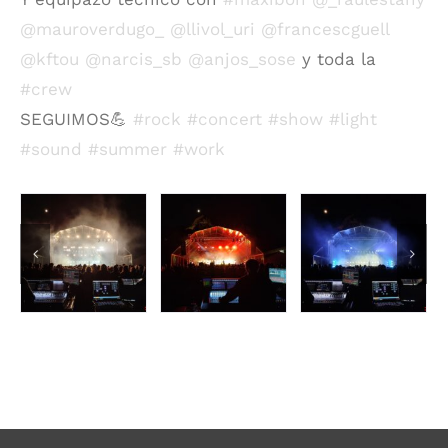
@mauroverdugo_
@llivol_uri
@francescguell
@kftou
@narcis_sb
@anjos_sose
y toda la
#crew
SEGUIMOS💪
#rock
#concert
#show
#light
#sound
#summer
#work