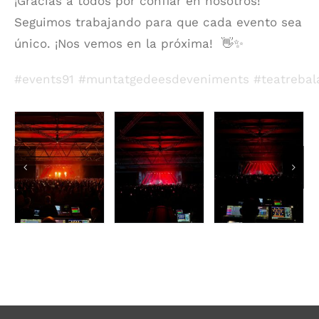
¡Gracias a todos por confiar en nosotros!
Seguimos trabajando para que cada evento sea
único. ¡Nos vemos en la próxima! 👋✨
#events91
#muntatgedeesdeveniments
#teatrebal