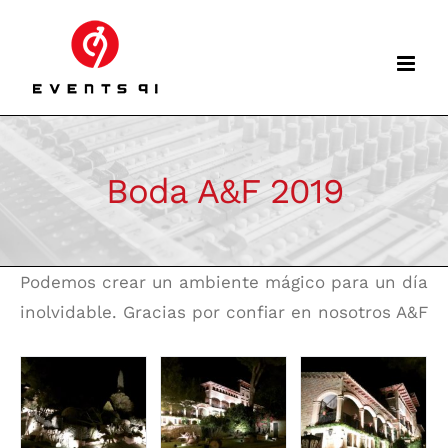
Skip
to
content
Boda A&F 2019
Podemos crear un ambiente mágico para un día
inolvidable. Gracias por confiar en nosotros A&F