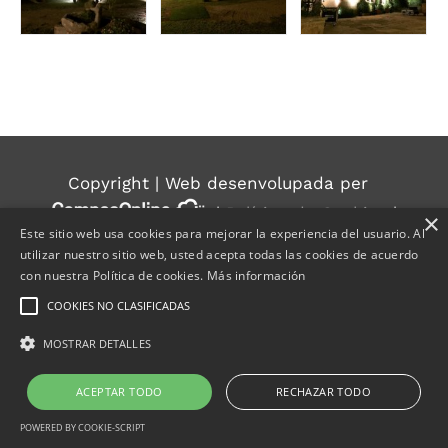
Copyright | Web desenvolupada per
|
Política de Cookies
|
×
Este sitio web usa cookies para mejorar la experiencia del usuario. Al
Política de privacidad
|
Aviso Legal
|
Política
utilizar nuestro sitio web, usted acepta todas las cookies de acuerdo
Ambiental
con nuestra Política de cookies.
Más información
COOKIES NO CLASIFICADAS
MOSTRAR DETALLES
ACEPTAR TODO
RECHAZAR TODO
POWERED BY COOKIE-SCRIPT
jobatus