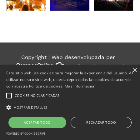
Copyright | Web desenvolupada per
|
Política de Cookies
|
×
Este sitio web usa cookies para mejorar la experiencia del usuario. Al
Política de privacidad
|
Aviso Legal
|
Política
utilizar nuestro sitio web, usted acepta todas las cookies de acuerdo
Ambiental
con nuestra Política de cookies.
Más información
COOKIES NO CLASIFICADAS
MOSTRAR DETALLES
ACEPTAR TODO
RECHAZAR TODO
POWERED BY COOKIE-SCRIPT
jobatus